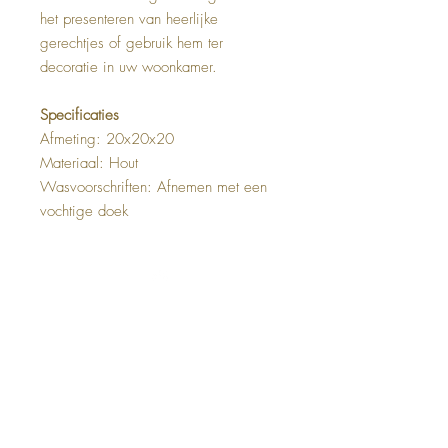
het presenteren van heerlijke
gerechtjes of gebruik hem ter
decoratie in uw woonkamer.
Specificaties
Afmeting: 20x20x20
Materiaal: Hout
Wasvoorschriften: Afnemen met een
vochtige doek
Top
Deco & Living
Bernadottelaan 13, 3527 GA Utrecht
Telefoon:
+31618 95 3650
Mail:
info@decoandliving.nl
KvK:
75236338