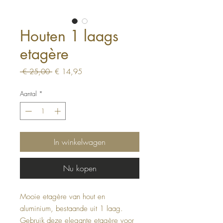
Houten 1 laags
etagère
Normale
Verkoopprijs
 € 25,00 
€ 14,95
prijs
Aantal
*
In winkelwagen
Nu kopen
Mooie etagère van hout en
aluminium, bestaande uit 1 laag.
Gebruik deze elegante etagère voor