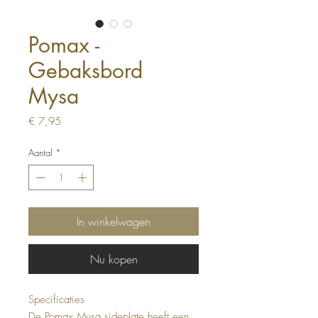
Pomax -
Gebaksbord
Mysa
Prijs
€ 7,95
Aantal
*
In winkelwagen
Nu kopen
Specificaties
De Pomax Mysa sideplate heeft een