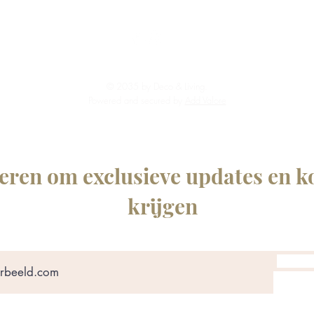
© 2035 by Deco & Living.
Powered and secured by
Add Valore
ren om exclusieve updates en ko
krijgen