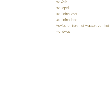
6x Vork
6x Lepel
6x kleine vork
6x kleine lepel
Advies omtrent het wassen van het 
Handwas
FAQ
Woonac
Shipping and Returns
Schale
Terms and Conditions
Dienbla
Etagere
Klokken
Kandela