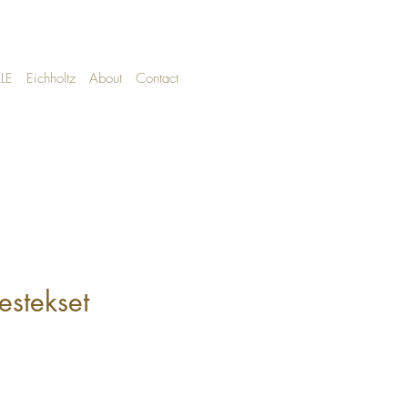
LE
Eichholtz
About
Contact
stekset