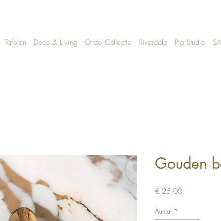
Tafelen
Deco & Living
Onze Collectie
Riverdale
Pip Studio
SA
Gouden be
Prijs
€ 25,00
Aantal
*