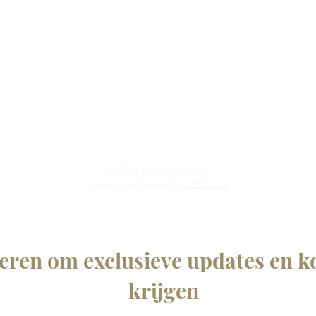
den
Bakken
s & Plateaus
ren
BT
© 2035 by Deco & Living.
Powered and secured by
Add Valore
ren om exclusieve updates en ko
krijgen