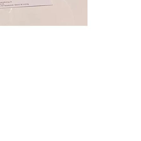
Top
cesoires
Koken & Tafelen
n & Kommen
Glazen & Mokken
Ber