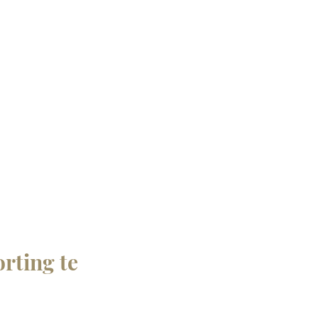
Telefoon: +31618 95 3650
Mail:
info@decoandliving.nl
KvK: 75236338
W-nummer: NL002315823B56
rting te