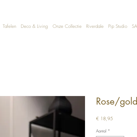
Tafelen
Deco & Living
Onze Collectie
Riverdale
Pip Studio
SA
Rose/gold
Prijs
€ 18,95
Aantal
*