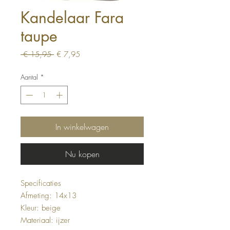
Kandelaar Fara
taupe
Normale
Verkoopprijs
 € 15,95 
€ 7,95
prijs
Aantal
*
In winkelwagen
Nu kopen
Specificaties
Afmeting: 14x13
Kleur: beige
Materiaal: ijzer