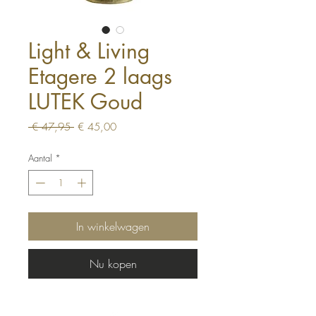
Light & Living
Etagere 2 laags
LUTEK Goud
Normale
Verkoopprijs
 € 47,95 
€ 45,00
prijs
Aantal
*
In winkelwagen
Nu kopen