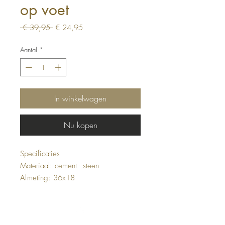
op voet
Normale
Verkoopprijs
 € 39,95 
€ 24,95
prijs
Aantal
*
In winkelwagen
Nu kopen
Specificaties
Materiaal: cement - steen
Afmeting: 36x18
Top