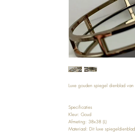
Luxe gouden spiegel dienblad van
Specificaties
Kleur: Goud
Afmeting: 38x38 (L)
Materiaal: Dit luxe spiegeldienblad 