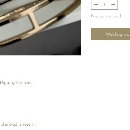
Niet op voorraad
Melding wan
 Diga by Colmore.
dienblad is roestvrij