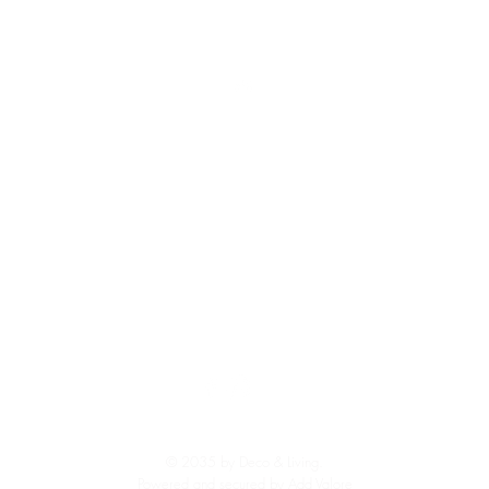
Top
cesoires
Koken & Tafelen
n & Kommen
Glazen & Mokken
Ber
den
Bakken
s & Plateaus
ren
BT
© 2035 by Deco & Living.
Powered and secured by
Add Valore