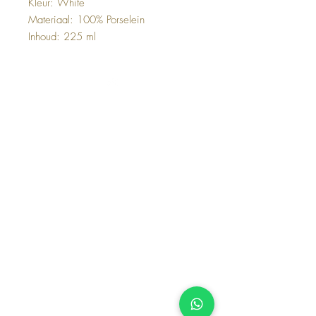
Kleur: White
Materiaal: 100% Porselein
Inhoud: 225 ml
Top
Deco & Living
Bernadottelaan 13, 3527 GA Utrecht
Telefoon:
+31618 95 3650
Mail:
info@decoandliving.nl
KvK:
75236338
BTW-nummer: NL002315823B56
FAQ
Shipping and Returns
Terms and Conditions
Woonaccesoires
Schalen & Kommen
Dienbladen