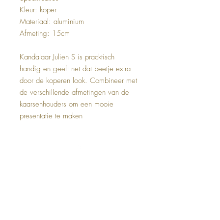
Kleur: koper
Materiaal: aluminium
Afmeting: 15cm
Kandalaar Julien S is pracktisch
handig en geeft net dat beetje extra
door de koperen look. Combineer met
de verschillende afmetingen van de
kaarsenhouders om een mooie
presentatie te maken
Top
Deco & Living
Bernadottelaan 13, 3527 GA Utrecht
Telefoon:
+31618 95 3650
Mail:
info@decoandliving.nl