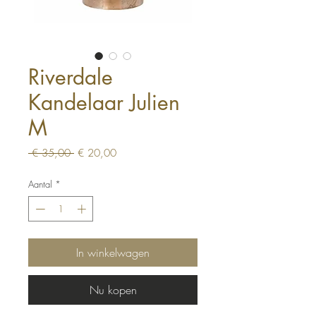
Riverdale
Kandelaar Julien
M
Normale
Verkoopprijs
 € 35,00 
€ 20,00
prijs
Aantal
*
In winkelwagen
Nu kopen