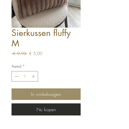
Sierkussen fluffy
M
Normale
Verkoopprijs
 € 9,95 
€ 5,00
prijs
Aantal
*
In winkelwagen
Nu kopen