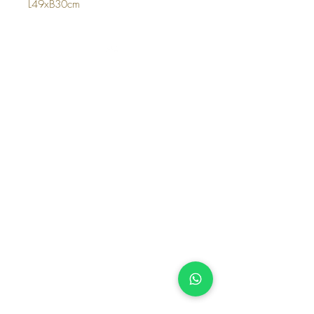
L49xB30cm
Top
Deco & Living
Bernadottelaan 13, 3527 GA Utrecht
Telefoon:
+31618 95 3650
Mail:
info@decoandliving.nl
KvK:
75236338
BTW-nummer: NL002315823B56
FAQ
Shipping and Returns
Terms and Conditions
Woonaccesoires
Schalen & Kommen
Dienbladen
Etageres & Plateaus
Klokken