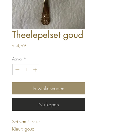
Theelepelset goud
Prijs
€ 4,99
Aantal
*
In winkelwagen
Nu kopen
Set van 6 stuks.
Kleur: goud