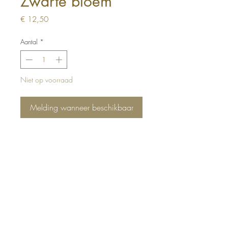
Zwarte bloem
Prijs
€ 12,50
Aantal
*
Niet op voorraad
Melding wanneer beschikbaar
Top
Deco & Living
Bernadottelaan 13, 3527 GA Utrecht
Telefoon:
+31618 95 3650
Mail:
info@decoandliving.nl
KvK:
75236338